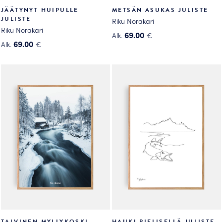
JÄÄTYNYT HUIPULLE
METSÄN ASUKAS JULISTE
JULISTE
Riku Norakari
Riku Norakari
69.00
Alk.
€
69.00
Alk.
€
Tällä
Tällä
tuotteella
tuotteella
on
on
useampi
useampi
muunnelma.
muunnelma.
Voit
Voit
tehdä
tehdä
valinnat
valinnat
tuotteen
tuotteen
sivulla.
sivulla.
TALVINEN MYLLYKOSKI
HAUKI PIELISELLÄ JULISTE