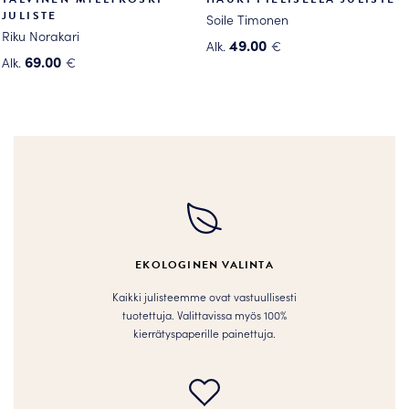
JULISTE
Soile Timonen
Riku Norakari
49.00
Alk.
€
69.00
Alk.
€
Tällä
Tällä
tuotteella
tuotteella
on
on
useampi
useampi
muunnelma.
muunnelma.
Voit
Voit
tehdä
tehdä
valinnat
valinnat
tuotteen
tuotteen
sivulla.
EKOLOGINEN VALINTA
sivulla.
Kaikki julisteemme ovat vastuullisesti
tuotettuja. Valittavissa myös 100%
kierrätyspaperille painettuja.