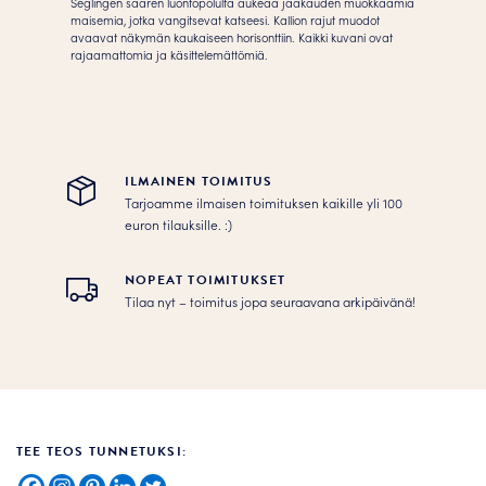
Seglingen saaren luontopolulta aukeaa jääkauden muokkaamia
maisemia, jotka vangitsevat katseesi. Kallion rajut muodot
avaavat näkymän kaukaiseen horisonttiin. Kaikki kuvani ovat
rajaamattomia ja käsittelemättömiä.
ILMAINEN TOIMITUS
Tarjoamme ilmaisen toimituksen kaikille yli 100
euron tilauksille. :­­)
NOPEAT TOIMITUKSET
Tilaa nyt – toimitus jopa seuraavana arkipäivänä!
TEE TEOS TUNNETUKSI: