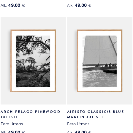
49.00
49.00
Alk.
€
Alk.
€
Tällä
Tällä
tuotteella
tuotteella
on
on
useampi
useampi
muunnelma.
muunnelma.
Voit
Voit
tehdä
tehdä
valinnat
valinnat
tuotteen
tuotteen
sivulla.
sivulla.
ARCHIPELAGO PINEWOOD
AIRISTO CLASSIC/3 BLUE
JULISTE
MARLIN JULISTE
Eero Urmas
Eero Urmas
49.00
49.00
Alk.
€
Alk.
€