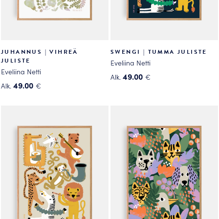
JUHANNUS | VIHREÄ
SWENGI | TUMMA JULISTE
JULISTE
Eveliina Netti
Eveliina Netti
49.00
Alk.
€
49.00
Alk.
€
Tällä
Tällä
tuotteella
tuotteella
on
on
useampi
useampi
muunnelma.
muunnelma.
Voit
Voit
tehdä
tehdä
valinnat
valinnat
tuotteen
tuotteen
sivulla.
sivulla.