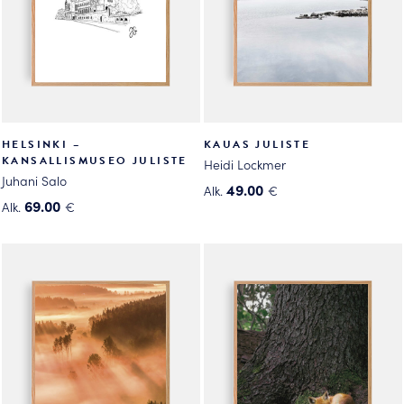
HELSINKI –
KAUAS JULISTE
KANSALLISMUSEO JULISTE
Heidi Lockmer
Juhani Salo
49.00
Alk.
€
69.00
Alk.
€
Tällä
Tällä
tuotteella
tuotteella
on
on
useampi
useampi
muunnelma.
muunnelma.
Voit
Voit
tehdä
tehdä
valinnat
valinnat
tuotteen
tuotteen