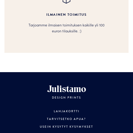
ILMAINEN TOIMITUS
Tarjoamme ilmaisen toimituksen kaikille yli 100
euron tilauksille. :­­)
Julistamo
DESIGN PRINTS
LAHJAKORTTI
TARVITSETKO APUA?
USEIN KYSYTYT KYSYMYKSET