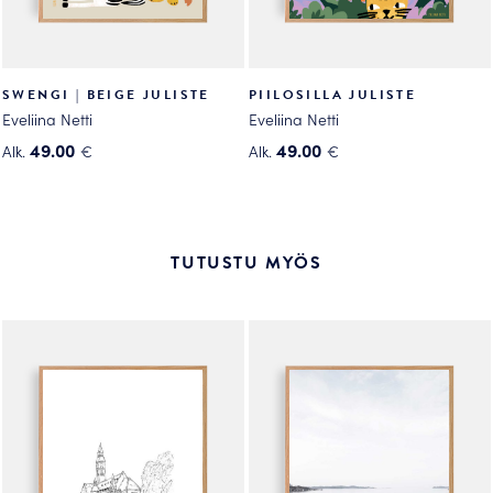
SWENGI | BEIGE JULISTE
PIILOSILLA JULISTE
Eveliina Netti
Eveliina Netti
49.00
49.00
Alk.
€
Alk.
€
Tällä
Tällä
tuotteella
tuotteella
on
on
useampi
useampi
TUTUSTU MYÖS
muunnelma.
muunnelma.
Voit
Voit
tehdä
tehdä
valinnat
valinnat
tuotteen
tuotteen
sivulla.
sivulla.