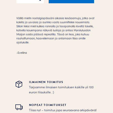
määrä
Välillä mietin nostalgiapäissäni aikaisia kesäaamuja, jotka ovat
koleita ja usvaisia ja aurinko vasta suunnittelee nousemista.
Silloin tekisi mieli kulkea rannalla ja tasapainoilla kiveltä toiselle,
katsella kauempana näkyviä luotoja ja antaa Myrskyluodon
Maijan soida päässä repeatilla. Tässä on teos, joka kutsuu
rauhoittumaan, haaveilemaan ja antamaan tilaa omille
ajatuksille.
-Eveliina
ILMAINEN TOIMITUS
Tarjoamme ilmaisen toimituksen kaikille yli 100
euron tilauksille. :­­)
NOPEAT TOIMITUKSET
Tilaa nyt – toimitus jopa seuraavana arkipäivänä!