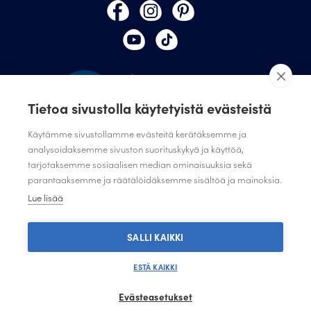
Tietoa sivustolla käytetyistä evästeistä
Käytämme sivustollamme evästeitä kerätäksemme ja
analysoidaksemme sivuston suorituskykyä ja käyttöä,
tarjotaksemme sosiaalisen median ominaisuuksia sekä
TILAA JULISTAMON UUTISKIRJE
parantaaksemme ja räätälöidäksemme sisältöä ja mainoksia.
ANNA PALAUTETTA
Lue lisää
TIETOSUOJASELOSTE
TIETOSUOJASELOSTE SUUNNITTELIJAT JA JÄRJESTÖT
SALLI KAIKKI
ESTÄ KAIKKI
Evästeasetukset