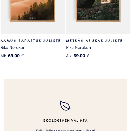
sivulla.
sivulla.
AAMUN SARASTUS JULISTE
METSÄN ASUKAS JULISTE
Riku Norakari
Riku Norakari
69.00
69.00
Alk.
€
Alk.
€
Tällä
Tällä
tuotteella
tuotteella
on
on
useampi
useampi
muunnelma.
muunnelma.
Voit
Voit
tehdä
tehdä
valinnat
valinnat
tuotteen
tuotteen
EKOLOGINEN VALINTA
sivulla.
sivulla.
Kaikki julisteemme ovat vastuullisesti