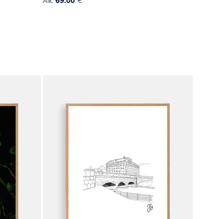
Tällä
tuotteella
on
useampi
muunnelma.
Voit
tehdä
valinnat
tuotteen
sivulla.