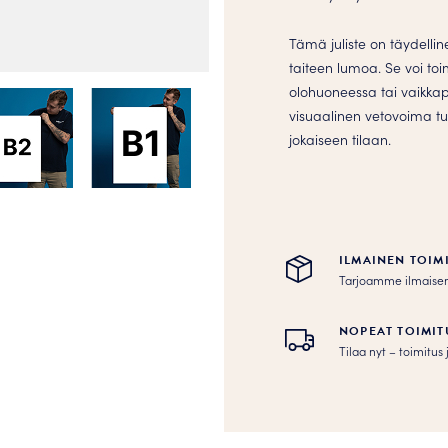
Tämä juliste on täydelline
taiteen lumoa. Se voi t
olohuoneessa tai vaikkap
visuaalinen vetovoima t
jokaiseen tilaan.
ILMAINEN TOIM
Tarjoamme ilmaisen to
NOPEAT TOIMIT
Tilaa nyt – toimitu