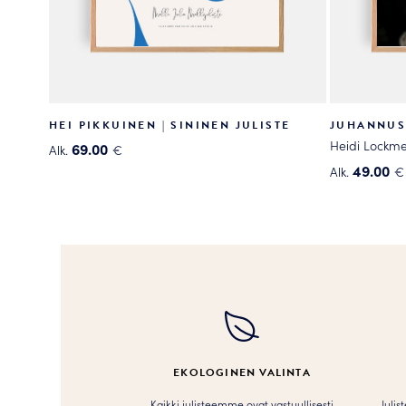
HEI PIKKUINEN | SININEN JULISTE
JUHANNUS
Heidi Lockme
69.00
Alk.
€
Tällä
49.00
Alk.
€
tuotteella
Tällä
on
tuotteella
useampi
on
muunnelma.
useampi
Voit
muunnelma
tehdä
Voit
valinnat
tehdä
tuotteen
valinnat
sivulla.
tuotteen
EKOLOGINEN VALINTA
sivulla.
Kaikki julisteemme ovat vastuullisesti
Julis