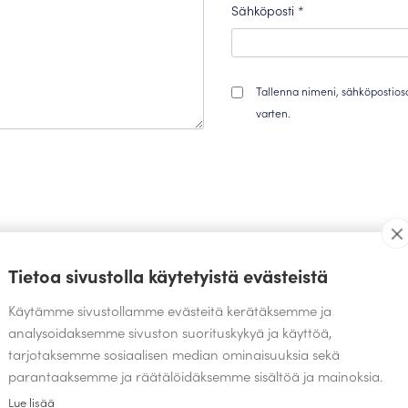
Sähköposti
*
Tallenna nimeni, sähköpostios
varten.
Tietoa sivustolla käytetyistä evästeistä
TEOKSIA SAMALTA SUUNNITTELIJALTA
Käytämme sivustollamme evästeitä kerätäksemme ja
analysoidaksemme sivuston suorituskykyä ja käyttöä,
tarjotaksemme sosiaalisen median ominaisuuksia sekä
parantaaksemme ja räätälöidäksemme sisältöä ja mainoksia.
Lue lisää