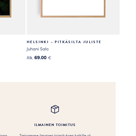
HELSINKI – PITKÄSILTA JULISTE
Juhani Salo
69.00
Alk.
€
Tällä
tuotteella
on
useampi
muunnelma.
Voit
tehdä
valinnat
tuotteen
ILMAINEN TOIMITUS
sivulla.
 jopa
Tarjoamme ilmaisen toimituksen kaikille yli