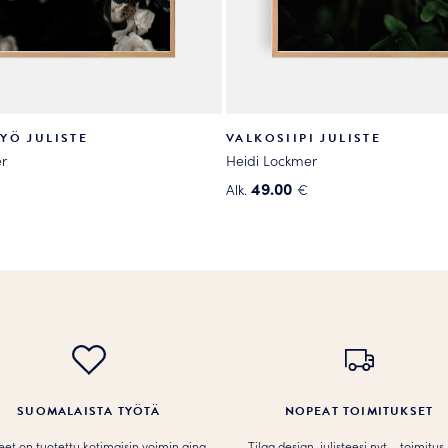
YÖ JULISTE
VALKOSIIPI JULISTE
r
Heidi Lockmer
49.00
Alk.
€
Tällä
tuotteella
on
useampi
.
muunnelma.
Voit
tehdä
valinnat
tuotteen
SUOMALAISTA TYÖTÄ
NOPEAT TOIMITUKSET
sivulla.
teet on tuotettu kotimaisin voimin aina
Tilaa design-julisteesi nyt – toimitus