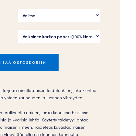
LISÄÄ OSTOSKORIIN
 tarjoaa ainutlaatuisen taideteoksen, joka kiehtoo
e tuo yhteen kauneuden ja luonnon vihreyden.
 mallinnettu nainen, jonka kauniissa hiuksissa
isia ja -värisiä lehtiä. Käytetty taidetyyli antaa
voimaisen ilmeen. Taideteos kuvastaa naisen
n ylpeyttään olla osa luonnon kauneutta.