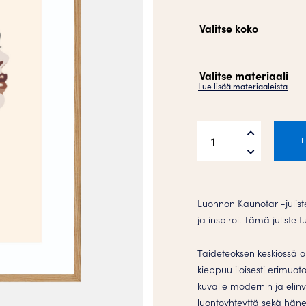
Valitse koko
Valitse materiaali
Lue lisää materiaaleista
Luonnon
Kaunotar
Juliste
määrä
Luonnon Kaunotar -juliste
ja inspiroi. Tämä julist
Taideteoksen keskiössä on
kieppuu iloisesti erimuoto
kuvalle modernin ja elin
luontoyhteyttä sekä häne