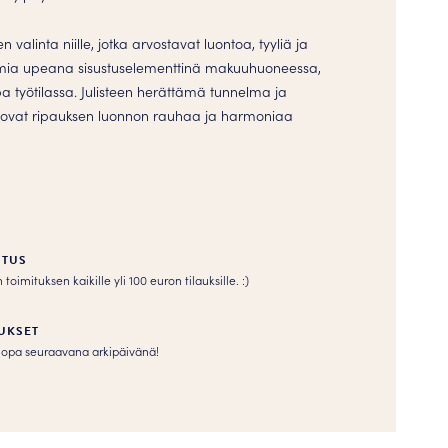
n valinta niille, jotka arvostavat luontoa, tyyliä ja
oimia upeana sisustuselementtinä makuuhuoneessa,
a työtilassa. Julisteen herättämä tunnelma ja
uovat ripauksen luonnon rauhaa ja harmoniaa
ITUS
imituksen kaikille yli 100 euron tilauksille. :­­)
UKSET
s jopa seuraavana arkipäivänä!