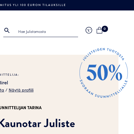
ITUS YLI 100 EURON TILAUKSILLE
0
ITTELIJA:
irel
sta
/
Näytä profiili
UNNITTELIJAN TARINA
aunotar Juliste