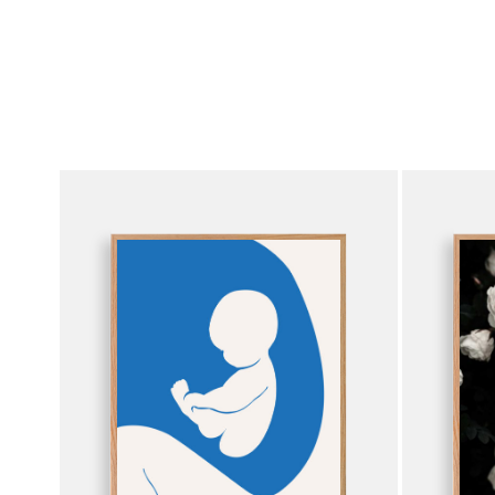
tuotteella
tuotteella
on
on
useampi
useampi
muunnelma.
muunnelma
Voit
Voit
tehdä
tehdä
valinnat
valinnat
tuotteen
tuotteen
sivulla.
sivulla.