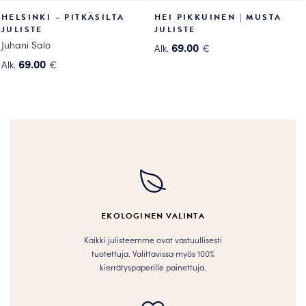
HELSINKI – PITKÄSILTA
HEI PIKKUINEN | MUSTA
JULISTE
JULISTE
Juhani Salo
69.00
Alk.
€
Tällä
69.00
Alk.
€
Tällä
tuotteella
tuotteella
on
on
useampi
useampi
muunnelma.
muunnelma.
Voit
Voit
tehdä
tehdä
valinnat
valinnat
tuotteen
tuotteen
sivulla.
EKOLOGINEN VALINTA
sivulla.
Kaikki julisteemme ovat vastuullisesti
tuotettuja. Valittavissa myös 100%
kierrätyspaperille painettuja.