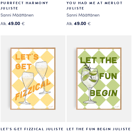
PURRFECT HARMONY
YOU HAD ME AT MERLOT
JULISTE
JULISTE
Sanni Määttänen
Sanni Määttänen
49.00
49.00
Alk.
€
Alk.
€
Tällä
Tällä
tuotteella
tuotteella
on
on
useampi
useampi
muunnelma.
muunnelma.
Voit
Voit
tehdä
tehdä
valinnat
valinnat
tuotteen
tuotteen
sivulla.
sivulla.
LET’S GET FIZZICAL JULISTE
LET THE FUN BEGIN JULISTE