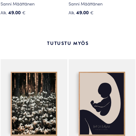
Sanni Määttänen
Sanni Määttänen
49.00
49.00
Alk.
€
Alk.
€
Tällä
Tällä
tuotteella
tuotteella
on
on
useampi
useampi
TUTUSTU MYÖS
muunnelma.
muunnelma.
Voit
Voit
tehdä
tehdä
valinnat
valinnat
tuotteen
tuotteen
sivulla.
sivulla.