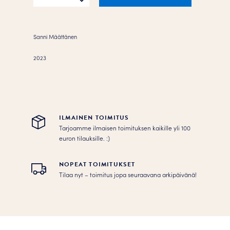
Juliste
määrä
Sanni Määttänen
2023
ILMAINEN TOIMITUS
Tarjoamme ilmaisen toimituksen kaikille yli 100
euron tilauksille. :­­)
NOPEAT TOIMITUKSET
Tilaa nyt – toimitus jopa seuraavana arkipäivänä!