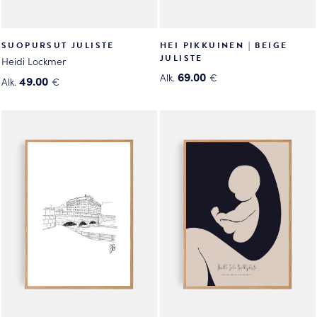
SUOPURSUT JULISTE
HEI PIKKUINEN | BEIGE
JULISTE
Heidi Lockmer
69.00
Alk.
€
49.00
Alk.
€
Tällä
Tällä
tuotteella
tuotteella
on
on
useampi
useampi
muunnelma.
muunnelma.
Voit
Voit
tehdä
tehdä
valinnat
valinnat
tuotteen
tuotteen
sivulla.
sivulla.