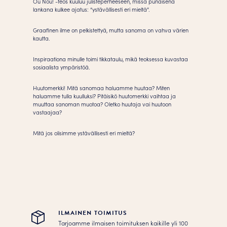
Ou Nou! -teos kuuluu julisteperheeseen, missä punaisena
lankana kulkee ajatus: “ystävällisesti eri mieltä”.
Graafinen ilme on pelkistettyä, mutta sanoma on vahva värien
kautta.
Inspiraationa minulle toimi tikkataulu, mikä teoksessa kuvastaa
sosiaalista ympäristöä.
Huutomerkki! Mitä sanomaa haluamme huutaa? Miten
haluamme tulla kuulluksi? Pitäisikö huutomerkki vaihtaa ja
muuttaa sanoman muotoa? Oletko huutaja vai huutoon
vastaajaa?
Mitä jos olisimme ystävällisesti eri mieltä?
ILMAINEN TOIMITUS
Tarjoamme ilmaisen toimituksen kaikille yli 100