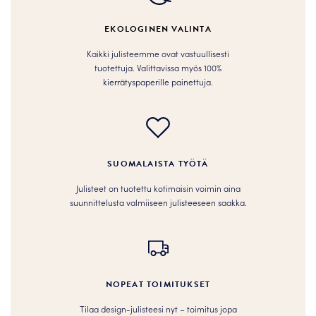
tuotteen
valinnat
sivulla.
tuotteen
EKOLOGINEN VALINTA
sivulla.
Kaikki julisteemme ovat vastuullisesti
tuotettuja. Valittavissa myös 100%
kierrätyspaperille painettuja.
SUOMALAISTA TYÖTÄ
Julisteet on tuotettu kotimaisin voimin aina
suunnittelusta valmiiseen julisteeseen saakka.
NOPEAT TOIMITUKSET
Tilaa design-julisteesi nyt – toimitus jopa