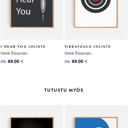
tuotteen
tuotteen
sivulla.
sivulla.
I HEAR YOU JULISTE
TIKKATAULU JULISTE
Heidi Rissanen
Heidi Rissanen
69.00
69.00
Alk.
€
Alk.
€
Tällä
Tällä
tuotteella
tuotteella
on
on
useampi
useampi
TUTUSTU MYÖS
muunnelma.
muunnelma.
Voit
Voit
tehdä
tehdä
valinnat
valinnat
tuotteen
tuotteen