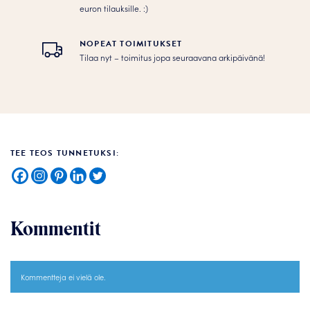
euron tilauksille. :­­)
NOPEAT TOIMITUKSET
Tilaa nyt – toimitus jopa seuraavana arkipäivänä!
TEE TEOS TUNNETUKSI:
Kommentit
Kommentteja ei vielä ole.