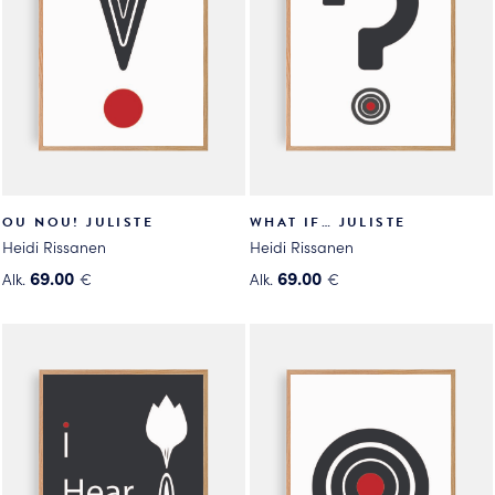
OU NOU! JULISTE
WHAT IF… JULISTE
Heidi Rissanen
Heidi Rissanen
69.00
69.00
Alk.
€
Alk.
€
Tällä
Tällä
tuotteella
tuotteella
on
on
useampi
useampi
muunnelma.
muunnelma.
Voit
Voit
tehdä
tehdä
valinnat
valinnat