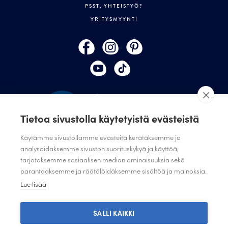
PSST, YHTEISTYÖ?
YRITYSMYYNTI
Tietoa sivustolla käytetyistä evästeistä
Käytämme sivustollamme evästeitä kerätäksemme ja
analysoidaksemme sivuston suorituskykyä ja käyttöä,
tarjotaksemme sosiaalisen median ominaisuuksia sekä
TILAA JULISTAMON UUTISKIRJE
parantaaksemme ja räätälöidäksemme sisältöä ja mainoksia.
ANNA PALAUTETTA
Lue lisää
TIETOSUOJASELOSTE
TIETOSUOJASELOSTE SUUNNITTELIJAT JA JÄRJESTÖT
SALLI KAIKKI