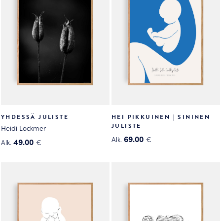
sivulla.
sivulla.
YHDESSÄ JULISTE
HEI PIKKUINEN | SININEN
JULISTE
Heidi Lockmer
69.00
Alk.
€
49.00
Alk.
€
Tällä
Tällä
tuotteella
tuotteella
on
on
useampi
useampi
muunnelma.
muunnelma.
Voit
Voit
tehdä