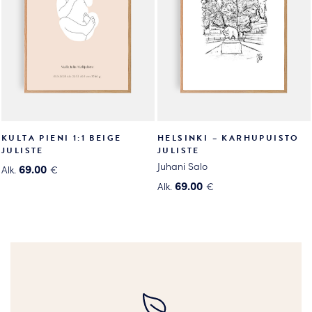
tehdä
valinnat
valinnat
tuotteen
tuotteen
sivulla.
sivulla.
KULTA PIENI 1:1 BEIGE
HELSINKI – KARHUPUISTO
JULISTE
JULISTE
Juhani Salo
69.00
Alk.
€
Tällä
69.00
Alk.
€
tuotteella
Tällä
on
tuotteella
useampi
on
muunnelma.
useampi
Voit
muunnelma.
tehdä
Voit
valinnat
tehdä