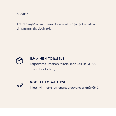
Ah, värit!
Päiväkävelyllä on kerrassaan ihanan leikkisä ja ajaton piristys
vintagemaisella vivahteella.
ILMAINEN TOIMITUS
Tarjoamme ilmaisen toimituksen kaikille yli 100
euron tilauksille. :­­)
NOPEAT TOIMITUKSET
Tilaa nyt – toimitus jopa seuraavana arkipäivänä!