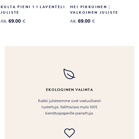
KULTA PIENI 1:1 LAVENTELI
HEI PIKKUINEN |
JULISTE
VALKOINEN JULISTE
69.00
69.00
Alk.
€
Alk.
€
Tällä
Tällä
tuotteella
tuotteella
on
on
useampi
useampi
muunnelma.
muunnelma.
Voit
Voit
tehdä
tehdä
valinnat
valinnat
tuotteen
tuotteen
EKOLOGINEN VALINTA
sivulla.
sivulla.
Kaikki julisteemme ovat vastuullisesti
tuotettuja. Valittavissa myös 100%
kierrätyspaperille painettuja.