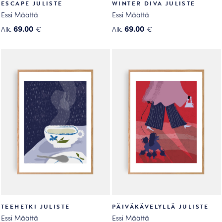
ESCAPE JULISTE
WINTER DIVA JULISTE
Essi Määttä
Essi Määttä
69.00
69.00
Alk.
€
Alk.
€
Tällä
Tällä
tuotteella
tuotteella
on
on
useampi
useampi
muunnelma.
muunnelma.
Voit
Voit
tehdä
tehdä
valinnat
valinnat
tuotteen
tuotteen
sivulla.
sivulla.
TEEHETKI JULISTE
PÄIVÄKÄVELYLLÄ JULISTE
Essi Määttä
Essi Määttä