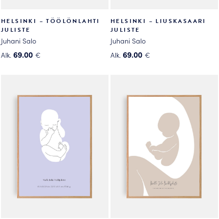
HELSINKI – TÖÖLÖNLAHTI
HELSINKI – LIUSKASAARI
JULISTE
JULISTE
Juhani Salo
Juhani Salo
69.00
69.00
Alk.
€
Alk.
€
Tällä
Tällä
tuotteella
tuotteella
on
on
useampi
useampi
muunnelma.
muunnelma.
Voit
Voit
tehdä
tehdä
valinnat
valinnat
tuotteen
tuotteen
sivulla.
sivulla.