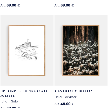
69.00
69.00
Alk.
€
Alk.
€
Tällä
Tällä
tuotteella
tuotteella
on
on
useampi
useampi
muunnelma.
muunnelma.
Voit
Voit
tehdä
tehdä
valinnat
valinnat
tuotteen
tuotteen
sivulla.
sivulla.
HELSINKI – LIUSKASAARI
SUOPURSUT JULISTE
JULISTE
Heidi Lockmer
Juhani Salo
49.00
Alk.
€
69.00