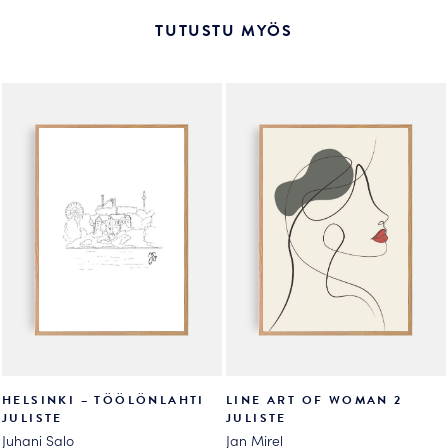
useampi
useampi
TUTUSTU MYÖS
muunnelma.
muunnelma.
Voit
Voit
tehdä
tehdä
valinnat
valinnat
tuotteen
tuotteen
sivulla.
sivulla.
HELSINKI – TÖÖLÖNLAHTI
LINE ART OF WOMAN 2
JULISTE
JULISTE
Juhani Salo
Jan Mirel