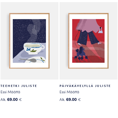
tuotteella
tuotteella
on
on
useampi
useampi
muunnelma.
muunnelma.
Voit
Voit
tehdä
tehdä
valinnat
valinnat
tuotteen
tuotteen
sivulla.
sivulla.
TEEHETKI JULISTE
PÄIVÄKÄVELYLLÄ JULISTE
Essi Määttä
Essi Määttä
69.00
69.00
Alk.
€
Alk.
€
Tällä
Tällä
tuotteella
tuotteella
on
on