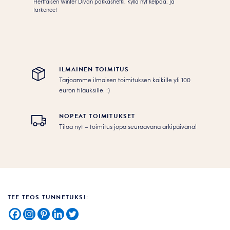
Herttaisen Winter Divan pakkashetki. Kyllä nyt kelpaa. Ja
tarkenee!
ILMAINEN TOIMITUS
Tarjoamme ilmaisen toimituksen kaikille yli 100
euron tilauksille. :­­)
NOPEAT TOIMITUKSET
Tilaa nyt – toimitus jopa seuraavana arkipäivänä!
TEE TEOS TUNNETUKSI: