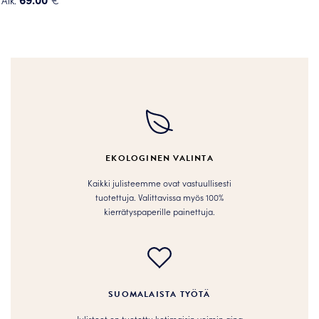
Alk.
€
Tällä
Tällä
tuotteella
tuotteella
on
on
useampi
useampi
muunnelma.
muunnelma.
Voit
Voit
tehdä
tehdä
valinnat
valinnat
tuotteen
tuotteen
sivulla.
EKOLOGINEN VALINTA
sivulla.
Kaikki julisteemme ovat vastuullisesti
tuotettuja. Valittavissa myös 100%
kierrätyspaperille painettuja.
SUOMALAISTA TYÖTÄ
Julisteet on tuotettu kotimaisin voimin aina