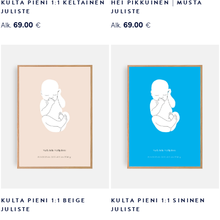
KULTA PIENI 1:1 KELTAINEN
HEI PIKKUINEN | MUSTA
JULISTE
JULISTE
69.00
69.00
Alk.
€
Alk.
€
Tällä
Tällä
tuotteella
tuotteella
on
on
useampi
useampi
muunnelma.
muunnelma.
Voit
Voit
tehdä
tehdä
valinnat
valinnat
tuotteen
tuotteen
sivulla.
sivulla.
KULTA PIENI 1:1 BEIGE
KULTA PIENI 1:1 SININEN
JULISTE
JULISTE