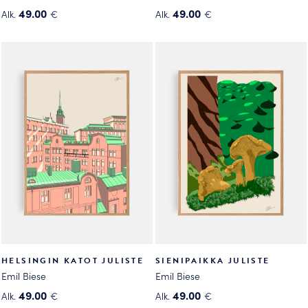
49.00
49.00
Alk.
€
Alk.
€
Tällä
Tällä
tuotteella
tuotteella
on
on
useampi
useampi
muunnelma.
muunnelma.
Voit
Voit
tehdä
tehdä
valinnat
valinnat
tuotteen
tuotteen
sivulla.
sivulla.
HELSINGIN KATOT JULISTE
SIENIPAIKKA JULISTE
Emil Biese
Emil Biese
49.00
49.00
Alk.
€
Alk.
€