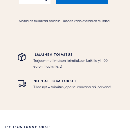
määrä
Mökillä on mukavaa soudella. Kunhan vaan äyskäri on mukana!
ILMAINEN TOIMITUS
Tarjoamme ilmaisen toimituksen kaikille yli 100
euron tilauksille. :­­)
NOPEAT TOIMITUKSET
Tilaa nyt – toimitus jopa seuraavana arkipäivänä!
TEE TEOS TUNNETUKSI: