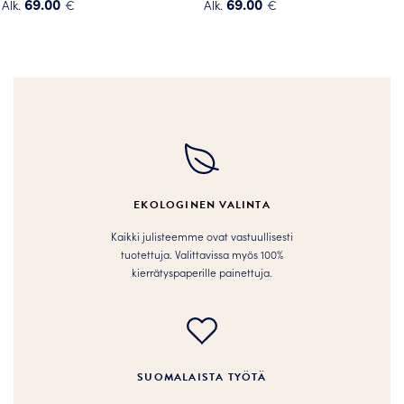
69.00
69.00
Alk.
€
Alk.
€
Tällä
Tällä
tuotteella
tuotteella
on
on
useampi
useampi
muunnelma.
muunnelma.
Voit
Voit
tehdä
tehdä
valinnat
valinnat
tuotteen
tuotteen
EKOLOGINEN VALINTA
sivulla.
sivulla.
Kaikki julisteemme ovat vastuullisesti
tuotettuja. Valittavissa myös 100%
kierrätyspaperille painettuja.
SUOMALAISTA TYÖTÄ