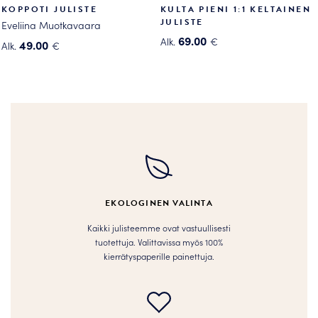
KOPPOTI JULISTE
KULTA PIENI 1:1 KELTAINEN
JULISTE
Eveliina Muotkavaara
69.00
Alk.
€
49.00
Alk.
€
Tällä
Tällä
tuotteella
tuotteella
on
on
useampi
useampi
muunnelma.
muunnelma.
Voit
Voit
tehdä
tehdä
valinnat
valinnat
tuotteen
tuotteen
EKOLOGINEN VALINTA
sivulla.
sivulla.
Kaikki julisteemme ovat vastuullisesti
tuotettuja. Valittavissa myös 100%
kierrätyspaperille painettuja.