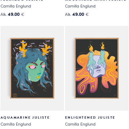
Camilla Englund
Camilla Englund
49.00
49.00
Alk.
€
Alk.
€
Tällä
Tällä
tuotteella
tuotteella
on
on
useampi
useampi
muunnelma.
muunnelma.
Voit
Voit
tehdä
tehdä
valinnat
valinnat
tuotteen
tuotteen
sivulla.
sivulla.
AQUAMARINE JULISTE
ENLIGHTENED JULISTE
Camilla Englund
Camilla Englund