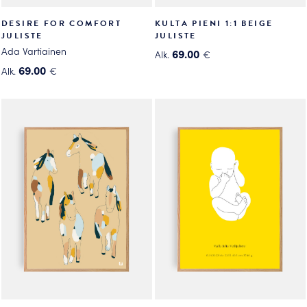
DESIRE FOR COMFORT
KULTA PIENI 1:1 BEIGE
JULISTE
JULISTE
Ada Vartiainen
69.00
Alk.
€
Tällä
69.00
Alk.
€
Tällä
tuotteella
tuotteella
on
on
useampi
useampi
muunnelma.
muunnelma.
Voit
Voit
tehdä
tehdä
valinnat
valinnat
tuotteen
tuotteen
sivulla.
sivulla.