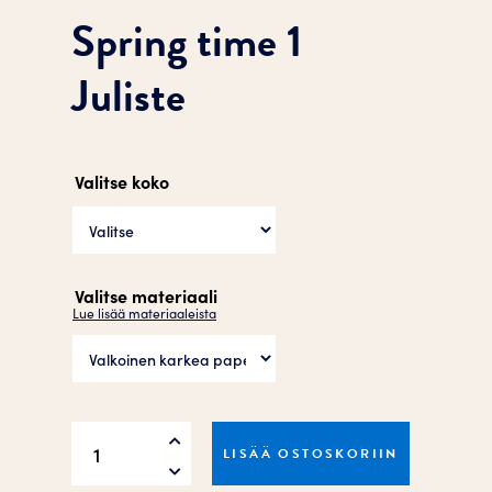
Spring time 1
Juliste
Valitse koko
Valitse materiaali
Lue lisää materiaaleista
Spring
LISÄÄ OSTOSKORIIN
time
1