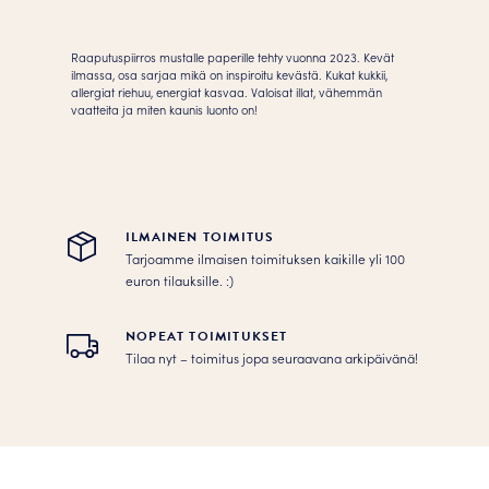
Juliste
määrä
Raaputuspiirros mustalle paperille tehty vuonna 2023. Kevät
ilmassa, osa sarjaa mikä on inspiroitu kevästä. Kukat kukkii,
allergiat riehuu, energiat kasvaa. Valoisat illat, vähemmän
vaatteita ja miten kaunis luonto on!
ILMAINEN TOIMITUS
Tarjoamme ilmaisen toimituksen kaikille yli 100
euron tilauksille. :­­)
NOPEAT TOIMITUKSET
Tilaa nyt – toimitus jopa seuraavana arkipäivänä!