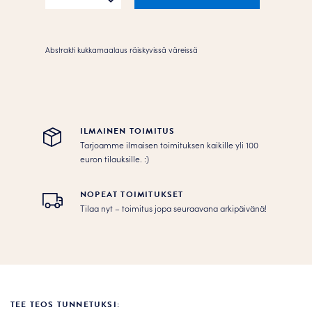
määrä
Abstrakti kukkamaalaus räiskyvissä väreissä
ILMAINEN TOIMITUS
Tarjoamme ilmaisen toimituksen kaikille yli 100
euron tilauksille. :­­)
NOPEAT TOIMITUKSET
Tilaa nyt – toimitus jopa seuraavana arkipäivänä!
TEE TEOS TUNNETUKSI: