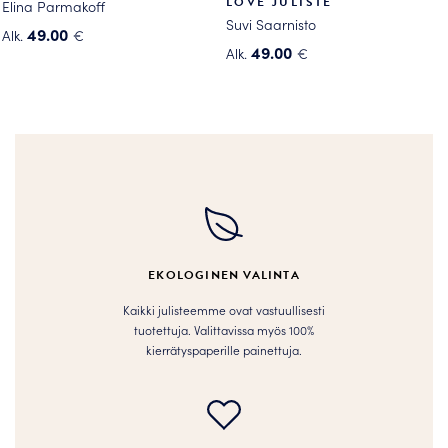
LOVE JULISTE
Elina Parmakoff
Suvi Saarnisto
49.00
Alk.
€
49.00
Alk.
€
Tällä
Tällä
tuotteella
tuotteella
on
on
useampi
useampi
muunnelma.
muunnelma.
Voit
Voit
tehdä
tehdä
valinnat
valinnat
tuotteen
tuotteen
sivulla.
EKOLOGINEN VALINTA
sivulla.
Kaikki julisteemme ovat vastuullisesti
tuotettuja. Valittavissa myös 100%
kierrätyspaperille painettuja.