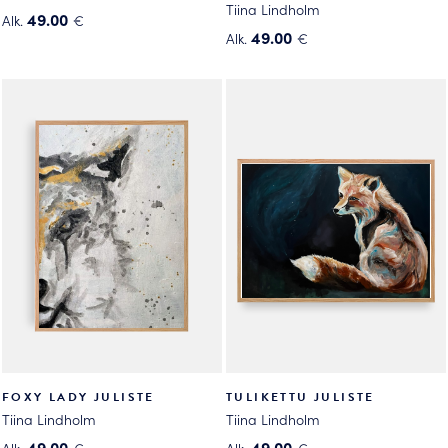
Tiina Lindholm
49.00
Alk.
€
49.00
Alk.
€
Tällä
Tällä
tuotteella
tuotteella
on
on
useampi
useampi
muunnelma.
muunnelma.
Voit
Voit
tehdä
tehdä
valinnat
valinnat
tuotteen
tuotteen
sivulla.
sivulla.
FOXY LADY JULISTE
TULIKETTU JULISTE
Tiina Lindholm
Tiina Lindholm
49.00
49.00
Alk.
€
Alk.
€