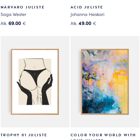
NÄRVARO JULISTE
ACID JULISTE
Saga Wester
Johanna Heiskari
69.00
49.00
Alk.
€
Alk.
€
Tällä
Tällä
tuotteella
tuotteella
on
on
useampi
useampi
muunnelma.
muunnelma.
Voit
Voit
tehdä
tehdä
valinnat
valinnat
tuotteen
tuotteen
sivulla.
sivulla.
TROPHY 01 JULISTE
COLOR YOUR WORLD WITH