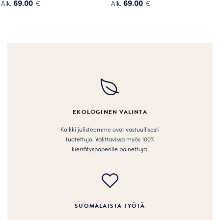
69.00
69.00
Alk.
€
Alk.
€
Tällä
Tällä
tuotteella
tuotteella
on
on
useampi
useampi
muunnelma.
muunnelma.
Voit
Voit
tehdä
tehdä
valinnat
valinnat
tuotteen
tuotteen
EKOLOGINEN VALINTA
sivulla.
sivulla.
Kaikki julisteemme ovat vastuullisesti
tuotettuja. Valittavissa myös 100%
kierrätyspaperille painettuja.
SUOMALAISTA TYÖTÄ