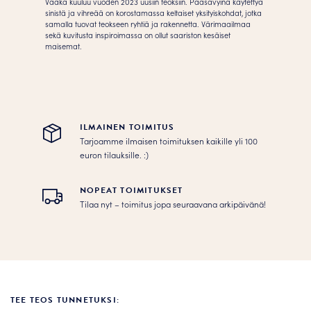
Vaaka kuuluu vuoden 2023 uusiin teoksiin. Pääsävyinä käytettyä
sinistä ja vihreää on korostamassa keltaiset yksityiskohdat, jotka
samalla tuovat teokseen ryhtiä ja rakennetta. Värimaailmaa
sekä kuvitusta inspiroimassa on ollut saariston kesäiset
maisemat.
ILMAINEN TOIMITUS
Tarjoamme ilmaisen toimituksen kaikille yli 100
euron tilauksille. :­­)
NOPEAT TOIMITUKSET
Tilaa nyt – toimitus jopa seuraavana arkipäivänä!
TEE TEOS TUNNETUKSI: