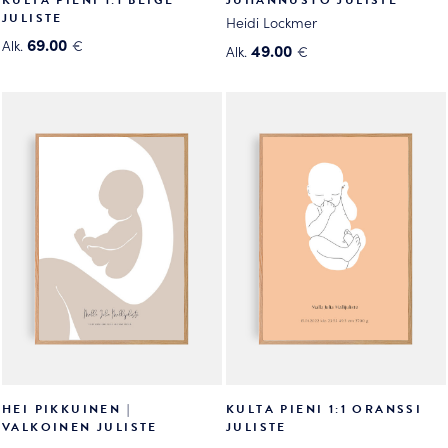
JULISTE
Heidi Lockmer
69.00
Alk.
€
49.00
Alk.
€
Tällä
Tällä
tuotteella
tuotteella
on
on
useampi
useampi
muunnelma.
muunnelma.
Voit
Voit
tehdä
tehdä
valinnat
valinnat
tuotteen
tuotteen
sivulla.
sivulla.
HEI PIKKUINEN |
KULTA PIENI 1:1 ORANSSI
VALKOINEN JULISTE
JULISTE