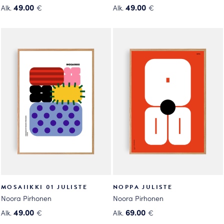
49.00
49.00
Alk.
€
Alk.
€
Tällä
Tällä
tuotteella
tuotteella
on
on
useampi
useampi
muunnelma.
muunnelma.
Voit
Voit
tehdä
tehdä
valinnat
valinnat
tuotteen
tuotteen
sivulla.
sivulla.
MOSAIIKKI 01 JULISTE
NOPPA JULISTE
Noora Pirhonen
Noora Pirhonen
49.00
69.00
Alk.
€
Alk.
€
Tällä
Tällä