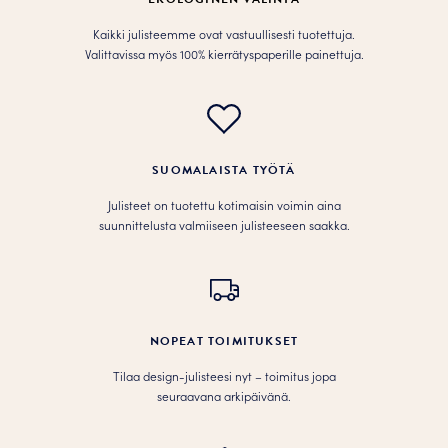
sivulla.
Kaikki julisteemme ovat vastuullisesti tuotettuja.
Valittavissa myös 100% kierrätyspaperille painettuja.
SUOMALAISTA TYÖTÄ
Julisteet on tuotettu kotimaisin voimin aina
suunnittelusta valmiiseen julisteeseen saakka.
NOPEAT TOIMITUKSET
Tilaa design-julisteesi nyt – toimitus jopa
seuraavana arkipäivänä.