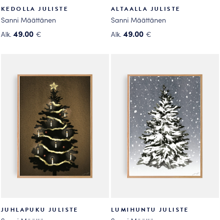
KEDOLLA JULISTE
ALTAALLA JULISTE
Sanni Määttänen
Sanni Määttänen
49.00
49.00
Alk.
€
Alk.
€
Tällä
Tällä
tuotteella
tuotteella
on
on
useampi
useampi
muunnelma.
muunnelma.
Voit
Voit
tehdä
tehdä
valinnat
valinnat
tuotteen
tuotteen
sivulla.
sivulla.
JUHLAPUKU JULISTE
LUMIHUNTU JULISTE