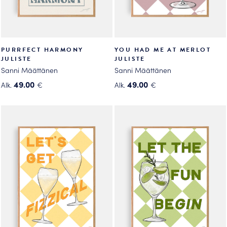
PURRFECT HARMONY
YOU HAD ME AT MERLOT
JULISTE
JULISTE
Sanni Määttänen
Sanni Määttänen
49.00
49.00
Alk.
€
Alk.
€
Tällä
Tällä
tuotteella
tuotteella
on
on
useampi
useampi
muunnelma.
muunnelma.
Voit
Voit
tehdä
tehdä
valinnat
valinnat
tuotteen
tuotteen
sivulla.
sivulla.