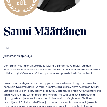
Sanni Määttänen
Lahti
Julistamon huipputekijä
Olen Sanni Määttänen, muotoilija ja kuvittaja Lahdesta. Valmistuin Lahden
Muotoiluinstituutista teolliseksi muotoilijaksi vuonna 2021, mutta tekemiseni ja taitoni
kallistuvat nykyään enemmänkin vapaan taiteen puolelle tittelistäni huolimatta.
Piirrän pääosin digitaalisesti, mutta pyrin saamaan kuviini elävyyttä imitoimalla
perinteisiä työstötekniikoita. Väreillä ja kontrasteilla leikittely on vahvasti osa tyyliäni.
Leikkisän, eläväisen ja akvarellimaisen tyylini vastakohtana teen hyvin yksinkertaista,
kliiniä viivatyötä. Rakastan molempia tyylejäni -ne ovat aina hyvin riippuvaisia
ajasta, paikasta ja tunnetilasta ja ne toimivat usein myös yhdessä.
Teollinen
muotoilija -minäni tulee esiin töissä, jossa vaaditaan mutkattomuutta, linjakkuutta ja
nopeaa kynää, kun taas vapaa taitelijasieluni palauttaa minut huolettomaan,