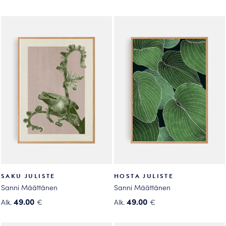
Tällä
Tällä
tuotteella
tuotteella
on
on
useampi
useampi
muunnelma.
muunnelma.
Voit
Voit
tehdä
tehdä
valinnat
valinnat
tuotteen
tuotteen
sivulla.
sivulla.
SAKU JULISTE
HOSTA JULISTE
Sanni Määttänen
Sanni Määttänen
49.00
49.00
Alk.
€
Alk.
€
Tällä
Tällä
tuotteella
tuotteella