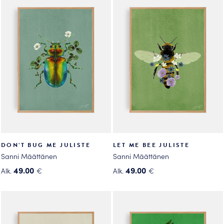
on
useampi
useampi
muunnelma.
muunnelma.
Voit
Voit
tehdä
tehdä
valinnat
valinnat
tuotteen
tuotteen
sivulla.
sivulla.
DON’T BUG ME JULISTE
LET ME BEE JULISTE
Sanni Määttänen
Sanni Määttänen
49.00
49.00
Alk.
€
Alk.
€
Tällä
Tällä
tuotteella
tuotteella
on
on
useampi
useampi