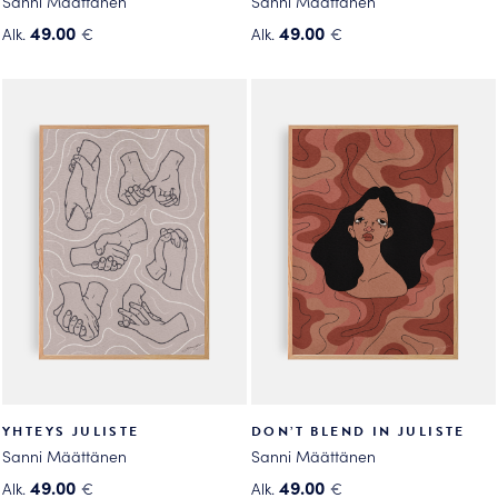
Sanni Määttänen
Sanni Määttänen
49.00
49.00
Alk.
€
Alk.
€
Tällä
Tällä
tuotteella
tuotteella
on
on
useampi
useampi
muunnelma.
muunnelma.
Voit
Voit
tehdä
tehdä
valinnat
valinnat
tuotteen
tuotteen
sivulla.
sivulla.
YHTEYS JULISTE
DON’T BLEND IN JULISTE
Sanni Määttänen
Sanni Määttänen
49.00
49.00
Alk.
€
Alk.
€