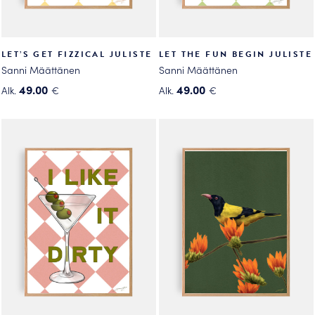
LET’S GET FIZZICAL JULISTE
LET THE FUN BEGIN JULISTE
Sanni Määttänen
Sanni Määttänen
49.00
49.00
Alk.
€
Alk.
€
Tällä
Tällä
tuotteella
tuotteella
on
on
useampi
useampi
muunnelma.
muunnelma.
Voit
Voit
tehdä
tehdä
valinnat
valinnat
tuotteen
tuotteen
sivulla.
sivulla.