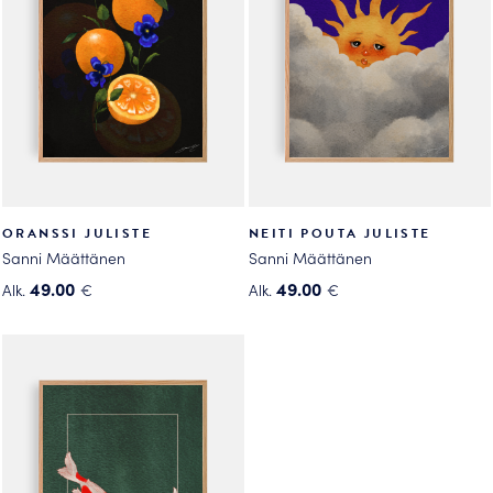
tehdä
tehdä
valinnat
valinnat
tuotteen
tuotteen
sivulla.
sivulla.
ORANSSI JULISTE
NEITI POUTA JULISTE
Sanni Määttänen
Sanni Määttänen
49.00
49.00
Alk.
€
Alk.
€
Tällä
Tällä
tuotteella
tuotteella
on
on
useampi
useampi
muunnelma.
muunnelma.
Voit
Voit
tehdä
tehdä