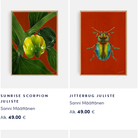
on
on
useampi
useampi
muunnelma.
muunnelma.
Voit
Voit
tehdä
tehdä
valinnat
valinnat
tuotteen
tuotteen
sivulla.
sivulla.
SUNRISE SCORPION
JITTERBUG JULISTE
JULISTE
Sanni Määttänen
Sanni Määttänen
49.00
Alk.
€
49.00
Alk.
€
Tällä
Tällä
tuotteella
tuotteella
on