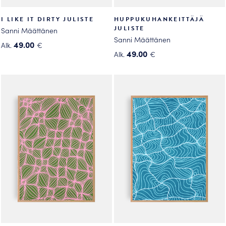
I LIKE IT DIRTY JULISTE
HUPPUKUHANKEITTÄJÄ
JULISTE
Sanni Määttänen
Sanni Määttänen
49.00
Alk.
€
49.00
Alk.
€
Tällä
Tällä
tuotteella
tuotteella
on
on
useampi
useampi
muunnelma.
muunnelma.
Voit
Voit
tehdä
tehdä
valinnat
valinnat
tuotteen
tuotteen
sivulla.
sivulla.