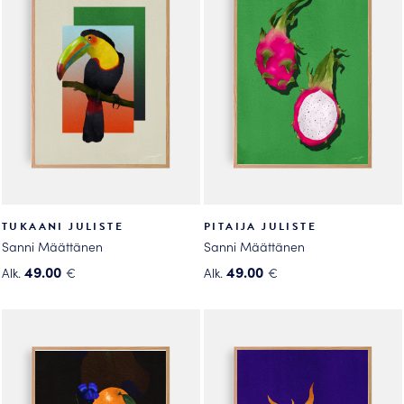
muunnelma.
muunnelma.
Voit
Voit
tehdä
tehdä
valinnat
valinnat
tuotteen
tuotteen
sivulla.
sivulla.
TUKAANI JULISTE
PITAIJA JULISTE
Sanni Määttänen
Sanni Määttänen
49.00
49.00
Alk.
€
Alk.
€
Tällä
Tällä
tuotteella
tuotteella
on
on
useampi
useampi
muunnelma.
muunnelma.
Voit
Voit