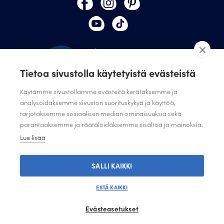
Tietoa sivustolla käytetyistä evästeistä
Käytämme sivustollamme evästeitä kerätäksemme ja
analysoidaksemme sivuston suorituskykyä ja käyttöä,
TILAA JULISTAMON UUTISKIRJE
tarjotaksemme sosiaalisen median ominaisuuksia sekä
parantaaksemme ja räätälöidäksemme sisältöä ja mainoksia.
ANNA PALAUTETTA
Lue lisää
TIETOSUOJASELOSTE
TIETOSUOJASELOSTE SUUNNITTELIJAT JA JÄRJESTÖT
SALLI KAIKKI
ESTÄ KAIKKI
Evästeasetukset