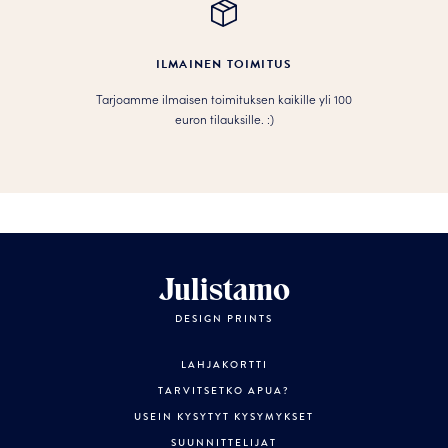
ILMAINEN TOIMITUS
Tarjoamme ilmaisen toimituksen kaikille yli 100
euron tilauksille. :­­)
Julistamo
DESIGN PRINTS
LAHJAKORTTI
TARVITSETKO APUA?
USEIN KYSYTYT KYSYMYKSET
SUUNNITTELIJAT