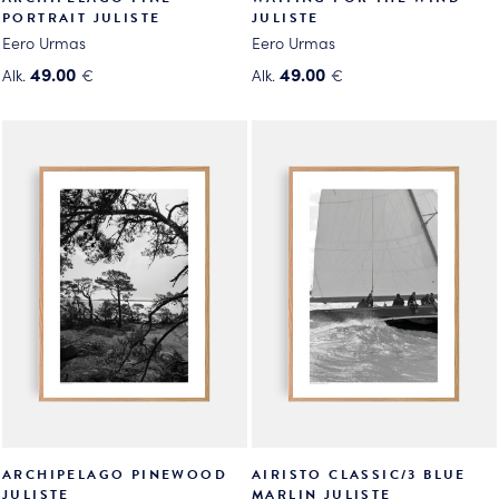
PORTRAIT JULISTE
JULISTE
Eero Urmas
Eero Urmas
49.00
49.00
Alk.
€
Alk.
€
Tällä
Tällä
tuotteella
tuotteella
on
on
useampi
useampi
muunnelma.
muunnelma.
Voit
Voit
tehdä
tehdä
valinnat
valinnat
tuotteen
tuotteen
sivulla.
sivulla.
ARCHIPELAGO PINEWOOD
AIRISTO CLASSIC/3 BLUE
JULISTE
MARLIN JULISTE