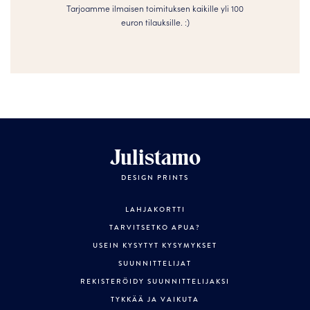
Tarjoamme ilmaisen toimituksen kaikille yli 100
euron tilauksille. :­­)
Julistamo
DESIGN PRINTS
LAHJAKORTTI
TARVITSETKO APUA?
USEIN KYSYTYT KYSYMYKSET
SUUNNITTELIJAT
REKISTERÖIDY SUUNNITTELIJAKSI
TYKKÄÄ JA VAIKUTA