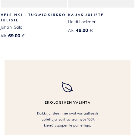
HELSINKI – TUOMIOKIRKKO
KAUAS JULISTE
JULISTE
Heidi Lockmer
Juhani Salo
49.00
Alk.
€
69.00
Alk.
€
Tällä
Tällä
tuotteella
tuotteella
on
on
useampi
useampi
muunnelma.
muunnelma.
Voit
Voit
tehdä
tehdä
valinnat
valinnat
tuotteen
tuotteen
sivulla.
EKOLOGINEN VALINTA
sivulla.
Kaikki julisteemme ovat vastuullisesti
tuotettuja. Valittavissa myös 100%
kierrätyspaperille painettuja.