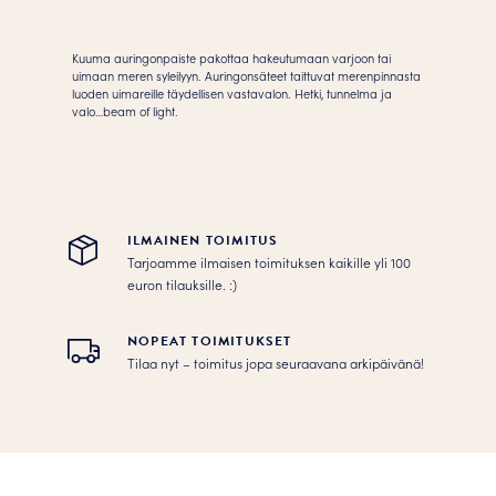
Light
Juliste
Kuuma auringonpaiste pakottaa hakeutumaan varjoon tai
määrä
uimaan meren syleilyyn. Auringonsäteet taittuvat merenpinnasta
luoden uimareille täydellisen vastavalon. Hetki, tunnelma ja
valo…beam of light.
ILMAINEN TOIMITUS
Tarjoamme ilmaisen toimituksen kaikille yli 100
euron tilauksille. :­­)
NOPEAT TOIMITUKSET
Tilaa nyt – toimitus jopa seuraavana arkipäivänä!