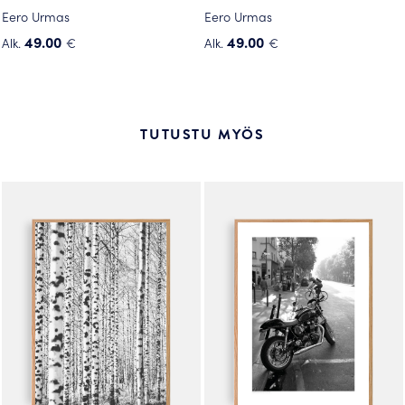
Eero Urmas
Eero Urmas
49.00
49.00
Alk.
€
Alk.
€
Tällä
Tällä
tuotteella
tuotteella
on
on
useampi
useampi
TUTUSTU MYÖS
muunnelma.
muunnelma.
Voit
Voit
tehdä
tehdä
valinnat
valinnat
tuotteen
tuotteen
sivulla.
sivulla.