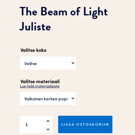
The Beam of Light
Juliste
Valitse koko
Valitse materiaali
Lue lisää materiaaleista
The
LISÄÄ OSTOSKORIIN
Beam
of