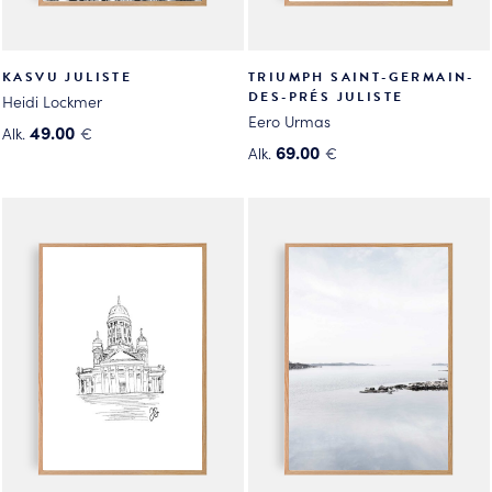
KASVU JULISTE
TRIUMPH SAINT-GERMAIN-
DES-PRÉS JULISTE
Heidi Lockmer
Eero Urmas
49.00
Alk.
€
69.00
Alk.
€
Tällä
Tällä
tuotteella
tuotteella
on
on
useampi
useampi
muunnelma.
muunnelma.
Voit
Voit
tehdä
tehdä
valinnat
valinnat
tuotteen
tuotteen
sivulla.
sivulla.